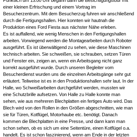
Pünktlich um 13.00 Uhr begann dann die Besichtigungstour mit
einer kleinen Erfrischung und einem Vortrag im
Besucherzentrum. Mit dem Besucherzug fuhren wir anschließend
durch die Fertigungshallen. Hier konnten wir hautnah die
Produktion eines Ford Fiesta aus nächster Nähe erleben.
Es ist auffallend, wie wenig Menschen in den Fertigungshallen
arbeiten. Vorwiegend werden die Montagearbeiten durch Roboter
ausgeführt. Es ist überwältigend zu sehen, wie diese Maschinen
technisch arbeiten. Sie schweißen, sie schrauben, setzen Türen
und Fenster ein, zeigen an, wenn ein Arbeitsgang nicht ganz
korrekt ausgeführt wurde. Durch unseren Begleiter vom
Besucherdienst wurden uns die einzelnen Arbeitsgänge sehr gut
erläutert. Teilweise ist es in den Produktionshallen sehr laut. In der
Halle, wo Schweißarbeiten durchgeführt werden, mussten wir
eine Schutzbrille aufsetzen. Von Halle zu Halle konnte man
sehen, wie aus mehreren Blechplatten ein fertiges Auto wird. Das
Blech wird von den Rollen in den Größen abgeschnitten, wie man
sie für Türen, Kotflügel, Motorhaube etc. benötigt. Danach
kommen die Blechplatten in eine Presse, und dann kann man
schon sehen, ob es sich um eine Seitentüre, einen Kotflügel o.a.
handelt. Es ist schon faszinierend, wenn am Ende in der letzten