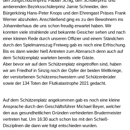
den Jungschützenprinz Fabian Schig, den Schülerprinz und
amtierenden Bezirksschülerprinz Jamie Schneider, den
Bürgerkönig Hans-Peter Knops und den Ehrengast Präses Frank
Werner abzuholen. Anschließend ging es zu den Bewohnern ins
Johanniterhaus die uns schon freudig erwartet haben. Wir
konnten viele strahlende und bekannte Gesicher sehen und nach
einer kleinen Rede durch unseren Offizier und einem Ständchen
durch den Spielmannszug Freiweg gab es noch eine Erfrischung.
Bis es dann wieder hieß Antreten zum Abmarsch denn auch auf
dem Schützenplatz warteten bereits viele Gäste.
Aber bevor wir auf dem Schützenplatz eingetroffen sind, haben
wir am Friedhof in Sinzig noch der Opfer der beiden Weltkriege,
der verstorbenen Schützenschwestern und Schützenbrüder
sowie der 134 Toten der Flutkatastrophe 2021 gedacht.
Auf dem Schützenplatz angekommen gab es noch eine kleine
Ansprache durch den Geschäftsführer Michael Beyer, welcher
den aus gesundheitlichen Gründen verhinderten Brudermeister
vertreten hat. Um 16:30 auch schon los mit den Schieß-
Disziplinen die dann wie folgt entschieden wurden.