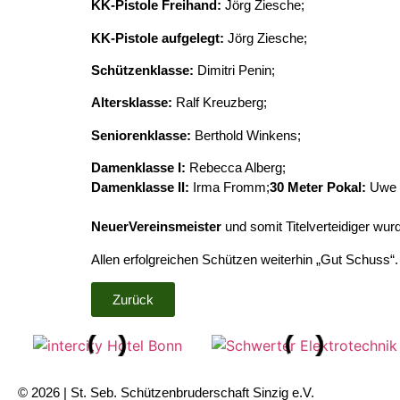
KK-Pistole Freihand:
Jörg Ziesche;
KK-Pistole aufgelegt:
Jörg Ziesche;
Schützenklasse:
Dimitri Penin;
Altersklasse:
Ralf Kreuzberg;
Seniorenklasse:
Berthold Winkens;
Damenklasse I:
Rebecca Alberg;
Damenklasse II:
Irma Fromm;
30 Meter Pokal:
Uwe 
Neuer
Vereinsmeister
und somit Titelverteidiger wu
Allen erfolgreichen Schützen weiterhin „Gut Schuss“.
Zurück
© 2026 | St. Seb. Schützenbruderschaft Sinzig e.V.